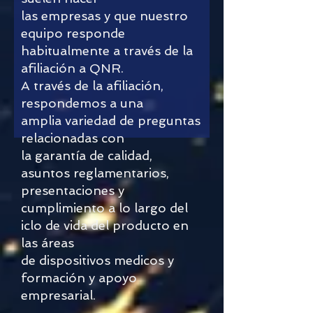
las empresas y que nuestro
equipo responde
habitualmente a través de la
afiliación a QNR.
A través de la afiliación,
respondemos a una
amplia variedad de preguntas
relacionadas con
la garantía de calidad,
asuntos reglamentarios,
presentaciones y
cumplimiento a lo largo del
iclo de vida del producto en
las áreas
de dispositivos medicos y
formación y apoyo
empresarial.