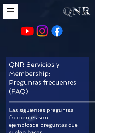
QNR Servicios y
Membership:
Preguntas frecuentes
(FAQ)
Las siguientes preguntas
frecuentes son
ejemplosde preguntas que
suelen hacer